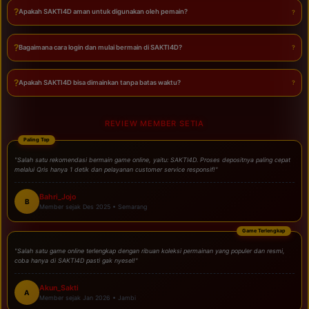
?
Apakah SAKTI4D aman untuk digunakan oleh pemain?
?
Bagaimana cara login dan mulai bermain di SAKTI4D?
?
Apakah SAKTI4D bisa dimainkan tanpa batas waktu?
REVIEW MEMBER SETIA
Paling Top
"Salah satu rekomendasi bermain game online, yaitu: SAKTI4D. Proses depositnya paling cepat
melalui Qris hanya 1 detik dan pelayanan customer service responsif!"
Bahri_Jojo
B
Member sejak Des 2025 • Semarang
Game Terlengkap
"Salah satu game online terlengkap dengan ribuan koleksi permainan yang populer dan resmi,
coba hanya di SAKTI4D pasti gak nyesel!"
Akun_Sakti
A
Member sejak Jan 2026 • Jambi