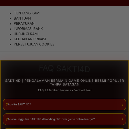
TENTANG KAMI
BANTUAN
PERATURAN
INFORMASI BANK
HUBUNGI KAMI
KEBIJAKAN PRIVASI
PERSETUJUAN COOKIES
FAQ SAKTI4D
SAKTI4D | PENGALAMAN BERMAIN GAME ONLINE RESMI POPULER
TANPA BATASAN
FAQ & Member Reviews • Verified Real
?
Apa itu SAKTI4D?
?
Apa keunggulan SAKTI4D dibanding platform game online lainnya?